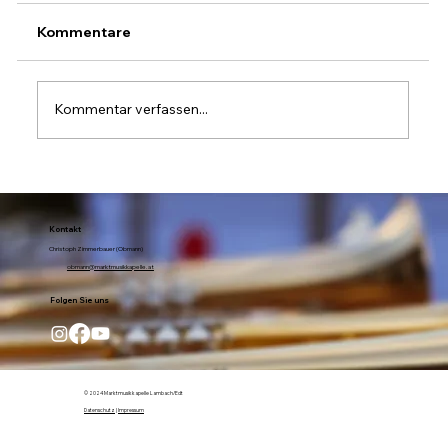
Kommentare
Kommentar verfassen...
Heiße Rhythmen und emotionale
Momente: Gelungenes Open-Air
Konzert
Kontakt
Christoph Zimmerbauer (Obmann)
obmann@marktmusikkapelle.at
Folgen Sie uns
© 2024 Marktmusikkapelle Lambach/Edt
Datenschutz
|
Impressum